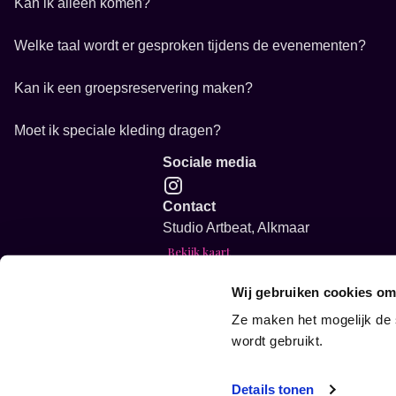
Kan ik alleen komen?
Welke taal wordt er gesproken tijdens de evenementen?
Kan ik een groepsreservering maken?
Moet ik speciale kleding dragen?
Sociale media
Contact
Studio Artbeat, Alkmaar
Bekijk kaart
info@studioartbeat.nl
Wij gebruiken cookies om
Vacature: Creatieve event host gezo
Glow in the dark Sip and Paint voor
Ze maken het mogelijk de 
Glow in the dark Sip and Paint voor
wordt gebruikt.
Algemene voorwaarden
Details tonen