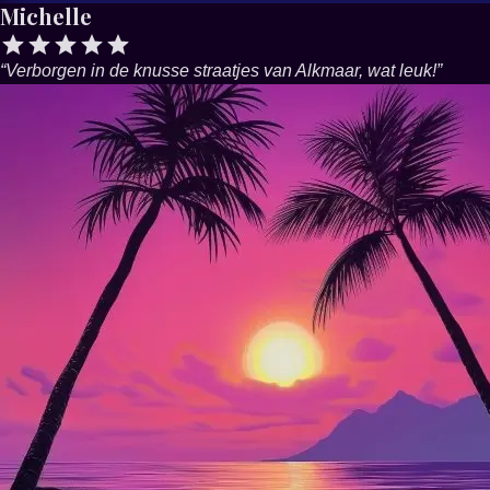
Michelle
“
Verborgen in de knusse straatjes van Alkmaar, wat leuk!
”