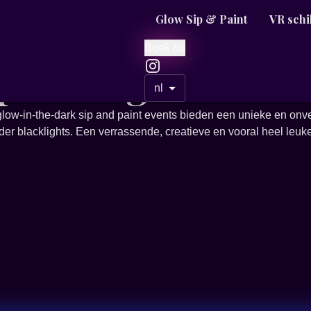
Glow Sip & Paint
VR schi
Boek nu
 painting
nl
ze glow-in-the-dark sip and paint events bieden een unieke en onv
nder blacklights. Een verrassende, creatieve en vooral heel leuke