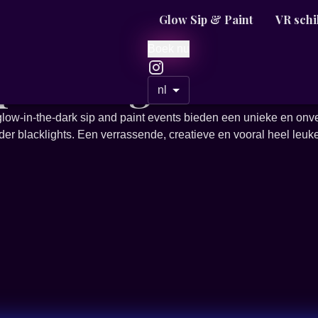
Glow Sip & Paint
VR schi
Boek nu
 painting
nl
ze glow-in-the-dark sip and paint events bieden een unieke en onv
nder blacklights. Een verrassende, creatieve en vooral heel leuke