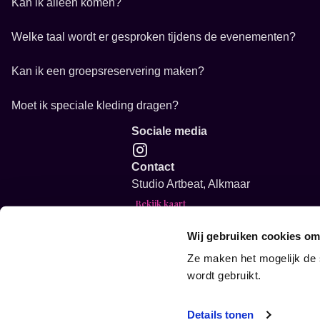
Kan ik alleen komen?
Welke taal wordt er gesproken tijdens de evenementen?
Kan ik een groepsreservering maken?
Moet ik speciale kleding dragen?
Sociale media
Contact
Studio Artbeat, Alkmaar
Bekijk kaart
info@studioartbeat.nl
Wij gebruiken cookies om
Vacature: Creatieve event host gezo
Glow in the dark Sip and Paint voor
Ze maken het mogelijk de 
Glow in the dark Sip and Paint voor
wordt gebruikt.
Algemene voorwaarden
Details tonen