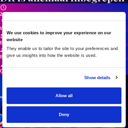
2 uur plezier
Wijn, cocktails, mocktails en frisdrank
We use cookies to improve your experience on our
website
Borrelhapjes
They enable us to tailor the site to your preferences and
give us insights into how the website is used.
Begeleiding door een kunstenaar
Canvas & schildermaterialen
Show details
Allow all
Deny