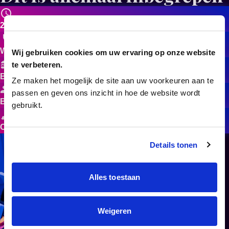
2 uur plezier
Wijn, cocktails, mocktails en frisdrank
Wij gebruiken cookies om uw ervaring op onze website
te verbeteren.
Borrelhapjes
Ze maken het mogelijk de site aan uw voorkeuren aan te
passen en geven ons inzicht in hoe de website wordt
Begeleiding door een kunstenaar
gebruikt.
Canvas & schildermaterialen
Details tonen
Alles toestaan
Weigeren