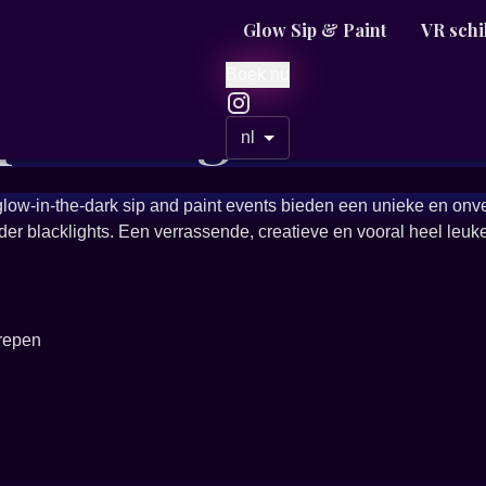
Glow Sip & Paint
VR schi
Boek nu
 painting with Ka
nl
ze glow-in-the-dark sip and paint events bieden een unieke en onv
nder blacklights. Een verrassende, creatieve en vooral heel leuke
grepen