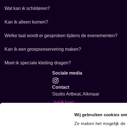
Wat kan ik schilderen?
Kan ik alleen komen?
Welke taal wordt er gesproken tijdens de evenementen?
Kan ik een groepsreservering maken?
Moet ik speciale kleding dragen?
Sociale media
Contact
Studio Artbeat, Alkmaar
Bekijk kaart
info@studioartbeat.nl
Wij gebruiken cookies om
Vacature: Creatieve event host gezo
Glow in the dark Sip and Paint voor
Ze maken het mogelijk de 